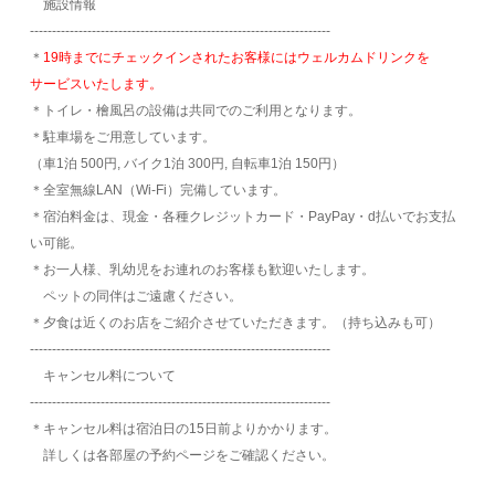
施設情報
‐‐‐‐‐‐‐‐‐‐‐‐‐‐‐‐‐‐‐‐‐‐‐‐‐‐‐‐‐‐‐‐‐‐‐‐‐‐‐‐‐‐‐‐‐‐‐‐‐‐‐‐‐‐‐‐‐‐‐‐‐‐‐‐‐‐‐‐
＊
19時までにチェックインされたお客様にはウェルカムドリンクを
サービスいたします。
＊トイレ・檜風呂の設備は共同でのご利用となります。
＊駐車場をご用意しています。
（車1泊 500円, バイク1泊 300円, 自転車1泊 150円）
＊全室無線LAN（Wi-Fi）完備しています。
＊宿泊料金は、現金・各種クレジットカード・PayPay・d払いでお支払
い可能。
＊お一人様、乳幼児をお連れのお客様も歓迎いたします。
ペットの同伴はご遠慮ください。
＊夕食は近くのお店をご紹介させていただきます。（持ち込みも可）
‐‐‐‐‐‐‐‐‐‐‐‐‐‐‐‐‐‐‐‐‐‐‐‐‐‐‐‐‐‐‐‐‐‐‐‐‐‐‐‐‐‐‐‐‐‐‐‐‐‐‐‐‐‐‐‐‐‐‐‐‐‐‐‐‐‐‐‐
キャンセル料について
‐‐‐‐‐‐‐‐‐‐‐‐‐‐‐‐‐‐‐‐‐‐‐‐‐‐‐‐‐‐‐‐‐‐‐‐‐‐‐‐‐‐‐‐‐‐‐‐‐‐‐‐‐‐‐‐‐‐‐‐‐‐‐‐‐‐‐‐
＊キャンセル料は宿泊日の15日前よりかかります。
詳しくは各部屋の予約ページをご確認ください。