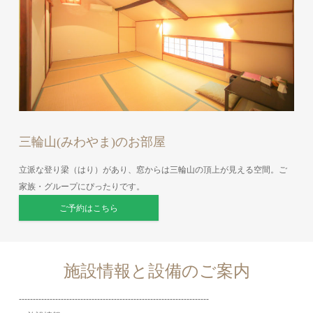
三輪山(みわやま)のお部屋
立派な登り梁（はり）があり、窓からは三輪山の頂上が見える空間。ご
家族・グループにぴったりです。
ご予約はこちら
施設情報と設備のご案内
‐‐‐‐‐‐‐‐‐‐‐‐‐‐‐‐‐‐‐‐‐‐‐‐‐‐‐‐‐‐‐‐‐‐‐‐‐‐‐‐‐‐‐‐‐‐‐‐‐‐‐‐‐‐‐‐‐‐‐‐‐‐‐‐‐‐‐‐