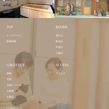
TOP
ROOMS
トップページ
香久山
新着情報
畝傍山
耳成山
三輪山
GALLERLY
ACCESS
外観
アクセス
玄関
共有スペース
お部屋
お風呂
CONTACT