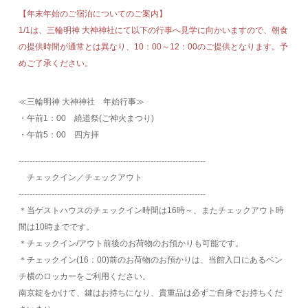
【年末年始のご宿泊についてのご案内】
1/1は、三輪明神 大神神社にて以下の行事へ見学に向かいますので、朝食
の提供時間が通常とは異なり、10：00～12：00のご提供となります。予
めご了承ください。
≪三輪明神 大神神社 年始行事≫
・午前1：00 繞道祭(ご神火まつり)
・午前5：00 四方拝
‐‐‐‐‐‐‐‐‐‐‐‐‐‐‐‐‐‐‐‐‐‐‐‐‐‐‐‐‐‐‐‐‐‐‐‐‐‐‐‐‐‐‐‐‐‐‐‐‐‐‐‐‐‐‐‐‐‐‐‐‐‐‐‐‐‐‐‐
チェックイン／チェックアウト
‐‐‐‐‐‐‐‐‐‐‐‐‐‐‐‐‐‐‐‐‐‐‐‐‐‐‐‐‐‐‐‐‐‐‐‐‐‐‐‐‐‐‐‐‐‐‐‐‐‐‐‐‐‐‐‐‐‐‐‐‐‐‐‐‐‐‐‐
＊当ゲストハウスのチェックイン時間は16時～、またチェックアウト時
間は10時までです。
＊チェックイン/アウト前後のお荷物のお預かりも可能です。
＊チェックイン(16：00)前のお荷物のお預かりは、当館入口にあるベン
チ横のロッカーをご利用ください。
南京錠をかけて、鍵はお持ちになり、貴重品は必ずご自身でお持ちくだ